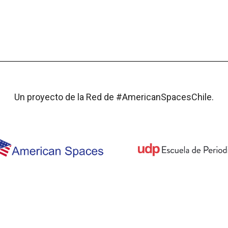
CUÁNTO
¿CÓMO
GUÍA PARA
ENTÉRATE
SABES
CHEQUEARLO?
TUTORES
Un proyecto de la Red de #AmericanSpacesChile.